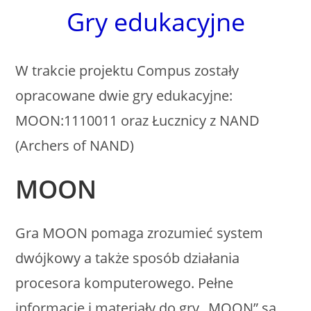
Skip
Gry edukacyjne
to
content
W trakcie projektu Compus zostały
opracowane dwie gry edukacyjne:
MOON:1110011 oraz Łucznicy z NAND
(Archers of NAND)
MOON
Gra MOON pomaga zrozumieć system
dwójkowy a także sposób działania
procesora komputerowego. Pełne
informacje i materiały do gry „MOON” są