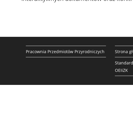
Pracownia Przedmiotów Przyrodniczych
Strona g
Standard
OEIiZK