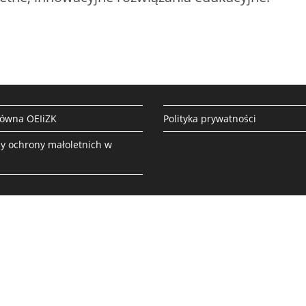
łówna OEIiZK
Polityka prywatności
y ochrony małoletnich w