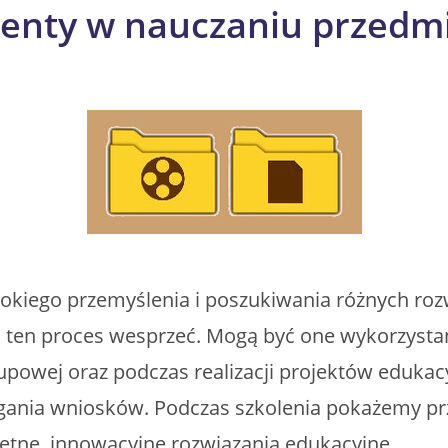
enty w nauczaniu przedmi
kiego przemyślenia i poszukiwania różnych rozwi
 ten proces wesprzeć. Mogą być one wykorzystan
upowej oraz podczas realizacji projektów eduka
ania wniosków. Podczas szkolenia pokażemy prz
tne, innowacyjne rozwiązania edukacyjne.