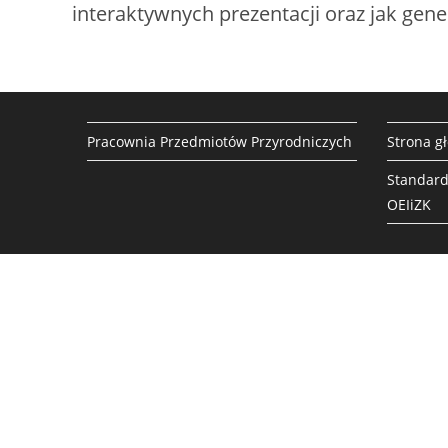
interaktywnych prezentacji oraz jak gene
Pracownia Przedmiotów Przyrodniczych
Strona g
Standard
OEIiZK