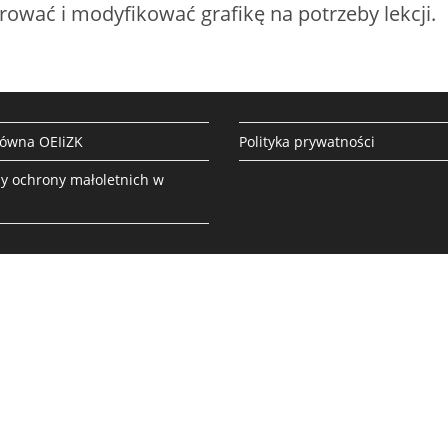
rować i modyfikować grafikę na potrzeby lekcji.
łówna OEIiZK
Polityka prywatności
y ochrony małoletnich w