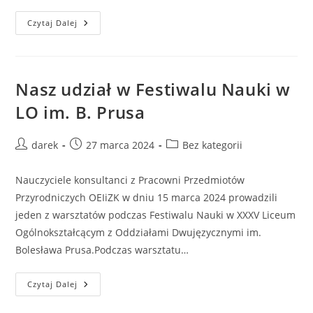
Konferencja
Czytaj Dalej
„Technologie
Informacyjno-
Komunikacyjne
W
Zajęciach
Terenowych”
Nasz udział w Festiwalu Nauki w
LO im. B. Prusa
Post
Post
Post
darek
27 marca 2024
Bez kategorii
author:
published:
category:
Nauczyciele konsultanci z Pracowni Przedmiotów
Przyrodniczych OEIiZK w dniu 15 marca 2024 prowadzili
jeden z warsztatów podczas Festiwalu Nauki w XXXV Liceum
Ogólnokształcącym z Oddziałami Dwujęzycznymi im.
Bolesława Prusa.Podczas warsztatu…
Nasz
Czytaj Dalej
Udział
W