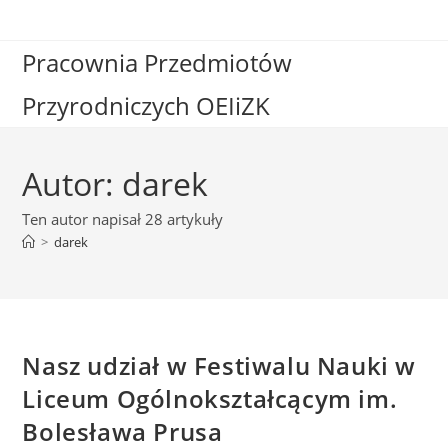
Skip
to
Pracownia Przedmiotów
content
Przyrodniczych OEIiZK
Autor:
darek
Ten autor napisał 28 artykuły
>
darek
Nasz udział w Festiwalu Nauki w
Liceum Ogólnokształcącym im.
Bolesława Prusa