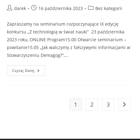
Post
Post
Post
darek
16 października 2023
Bez kategorii
author:
published:
category:
Zapraszamy na seminarium rozpoczynające IX edycję
konkursu „Z technologią w świat nauki” 23 października
2023 roku, ONLINE Program15.00 Otwarcie seminarium –
powitanie15.05 „Jak walczymy z fałszywymi informacjami w
Stowarzyszeniu Demagog?”,…
Seminarium
Czytaj Dalej
„Z
Technologią
W
Świat
Nauki”
1
2
3
Go to t