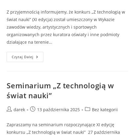
author:
published:
category:
Z przyjemnością informujemy, że konkurs „Z technologią w
świat nauki” (XI edycja) został umieszczony w Wykazie
zawodów wiedzy, artystycznych i sportowych
organizowanych przez kuratora oświaty i inne podmioty
działające na terenie…
Konkurs
Czytaj Dalej
„Z
Technologią
W
Świat
Nauki” Na
Świadectwie
Seminarium „Z technologią w
Ukończenia
Szkoły
świat nauki”
Podstawowej.
Post
Post
Post
darek
13 października 2025
Bez kategorii
author:
published:
category:
Zapraszamy na seminarium rozpoczynające XI edycję
konkursu „Z technologią w świat nauki” 27 października