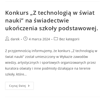
Festiwalu
Nauki
W
LO
Konkurs „Z technologią w świat
Im.
B.
nauki” na świadectwie
Prusa
ukończenia szkoły podstawowej.
Post
Post
Post
darek
4 marca 2024
Bez kategorii
author:
published:
category:
Z przyjemnością informujemy, że konkurs „Z technologią w
świat nauki” został umieszczony w Wykazie zawodów
wiedzy, artystycznych i sportowych organizowanych przez
kuratora oświaty i inne podmioty działające na terenie
szkoły, które…
Konkurs
Czytaj Dalej
„Z
Technologią
W
Świat
Nauki” Na