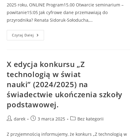
2025 roku, ONLINE Program15.00 Otwarcie seminarium –
powitanie15:05 Jak cyfrowe dane przemawiają do
przyrodnika? Renata Sidoruk-Sołoducha,…
Seminarium
Czytaj Dalej
„Z
Technologią
W
Świat
Nauki”
X edycja konkursu „Z
technologią w świat
nauki” (2024/2025) na
świadectwie ukończenia szkoły
podstawowej.
Post
Post
Post
darek
3 marca 2025
Bez kategorii
author:
published:
category:
Z przyjemnością informujemy, że konkurs „Z technologią w