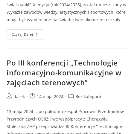
świat nauki”, X edycja (rok 2024/2025), został umieszczony w
Wykazie zawodów wiedzy, artystycznych i sportowych, które
mogą być wymienione na świadectwie ukończenia szkoły…
X
Czytaj Dalej
Edycja
Konkursu
„Z
Technologią
W
Świat
Po III konferencji „Technologie
Nauki” (2024/2025)
Na
informacyjno-komunikacyjne w
Świadectwie
Ukończenia
zajęciach terenowych”
Szkoły
Podstawowej.
Post
Post
Post
darek
14 maja 2024
Bez kategorii
author:
published:
category:
13 maja 2024 r. po południu zespół Pracowni Przedmiotów
Przyrodniczych OEIiZK we współpracy z Chorągwią
Stołeczną ZHP przeprowadził III Konferencję "Technologie
informacyjno-komunikacyjne w zajęciach terenowych". W