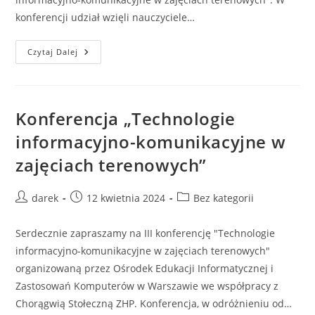
konferencji udział wzięli nauczyciele…
Po
Czytaj Dalej
III
Konferencji
„Technologie
Informacyjno-
Komunikacyjne
W
Konferencja „Technologie
Zajęciach
Terenowych”
informacyjno-komunikacyjne w
zajęciach terenowych”
Post
Post
Post
darek
12 kwietnia 2024
Bez kategorii
author:
published:
category:
Serdecznie zapraszamy na III konferencję "Technologie
informacyjno-komunikacyjne w zajęciach terenowych"
organizowaną przez Ośrodek Edukacji Informatycznej i
Zastosowań Komputerów w Warszawie we współpracy z
Chorągwią Stołeczną ZHP. Konferencja, w odróżnieniu od…