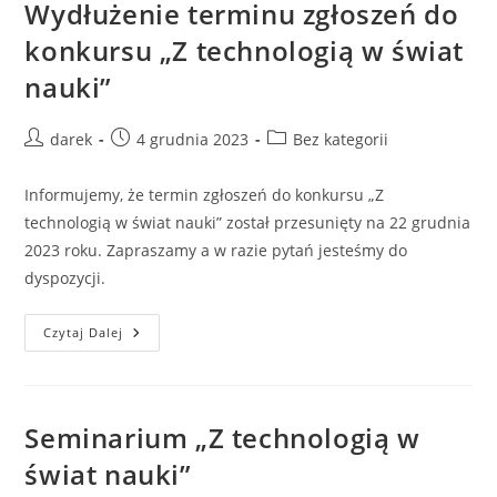
Świadectwie
Wydłużenie terminu zgłoszeń do
Ukończenia
Szkoły
konkursu „Z technologią w świat
Podstawowej.
nauki”
Post
Post
Post
darek
4 grudnia 2023
Bez kategorii
author:
published:
category:
Informujemy, że termin zgłoszeń do konkursu „Z
technologią w świat nauki” został przesunięty na 22 grudnia
2023 roku. Zapraszamy a w razie pytań jesteśmy do
dyspozycji.
Wydłużenie
Czytaj Dalej
Terminu
Zgłoszeń
Do
Konkursu
„Z
Technologią
Seminarium „Z technologią w
W
Świat
świat nauki”
Nauki”